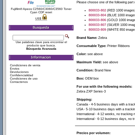
Please choose one of the following par
Fujifilm® Apeos C2560/C3060/C3560 Toner
800033-802
(RED 1000 images
Cyan CDF reset
800033-804
(BLUE 1000 image
US$
800033-806
(GOLD 1000 image
800033-807
(SILVER 1000 ima
800033-809
(WHITE 850 image
Brand Name:
Zebra
Use palabras clave para encontrar el
producto que busca.
Consumable Type:
Printer Ribbons
Búsqueda Avanzada
Color:
see above
Maximum Yield:
see above
Condiciones de venta
Envios
Condition:
Brand New
Devoluciones
Confidencialidad
Box:
OEM box
Condiciones de uso
Contactenos
For use with the following models:
Zebra ZXP Series-3
Shipping:
Canada - 4-5 business days with a trac
USA - 5-10 business days with a trackin
International - 4-12 weeks, no tracking 
International - 6-12 business days, no 
Precios por volumen: