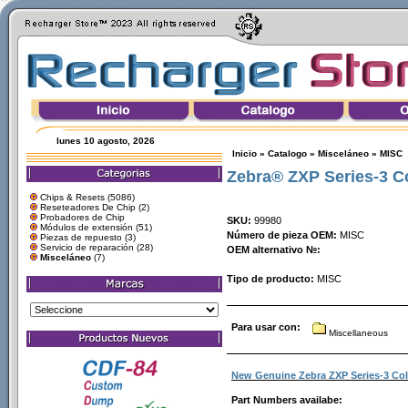
lunes 10 agosto, 2026
Inicio
»
Catalogo
»
Misceláneo
»
MISC
Zebra® ZXP Series-3 C
Chips & Resets
(5086)
Reseteadores De Chip
(2)
Probadores de Chip
SKU:
99980
Módulos de extensión
(51)
Número de pieza OEM:
MISC
Piezas de repuesto
(3)
Servicio de reparación
(28)
OEM alternativo №:
Misceláneo
(7)
Tipo de producto:
MISC
Para usar con:
Miscellaneous
New Genuine Zebra ZXP Series-3 Col
Part Numbers availabe: