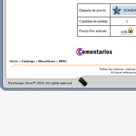
Etiqueta de precio:
STAND
Cantidad de pedido:
1
Precio Por articulo:
US$
Inicio
»
Catalogo
»
Misceláneo
»
MISC
Todas las marcas, marcas r
Al hacer referenc